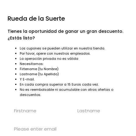
Cuenta
Favoritos (0)
Carro de Compras
Pagar
TenGdream y las cookies Nuestra web usa cookies propias y
de terceros. Utilizamos cookies esenciales y, con su
Español
Rueda de la Suerte
consentimiento, cookies de rendimiento, funcionalidad,
perfilado y de publicidad que nos permitirían operar en el sitio
Tienes la oportunidad de ganar un gran descuento.
web, recopilar información sobre cómo utiliza la web, mejorar
¿Estás listo?
el funcionamiento de la web, recordar las elecciones que
hace en la web, adaptarla para proporcionarle
Los cupones se pueden utilizar en nuestra tienda.
características y contenidos mejorados y para mostrarle
Por favor, opere con nuestros empleados.
anuncios en función de su uso de la web. Puede elegir entre
La operación privada no es válida
administrar sus preferencias o aceptar todas las cookies.
Necesitamos:
También puede leer nuestra Política de privacidad y Política
Firtename (tu Nombre)
de cookies para obtener más información.
Lastname (tu Apellido)
Y E-mail.
En cada compra superior a 15 Euros cada vez.
ESTOY DE ACUERDO CON TODAS LAS COOKIES. VAMOS!
No es reembolsable ni acumulable con otras ofertas o
0.00€
0
descuentos.
Navigation